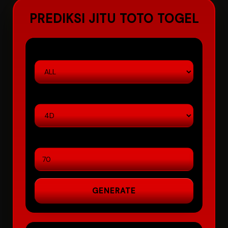
PREDIKSI JITU TOTO TOGEL
PASARAN
TIPE
MIN CONFIDENCE
GENERATE