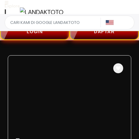
Explore
US
LOGIN
DAFTAR