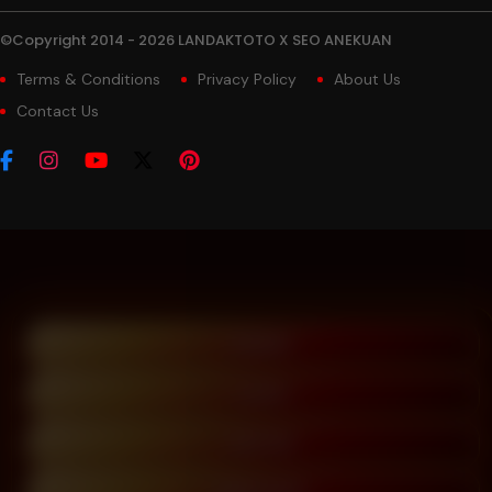
©Copyright 2014 - 2026 LANDAKTOTO X SEO ANEKUAN
Terms & Conditions
Privacy Policy
About Us
Contact Us
PROMO
LOGIN
DAFTAR