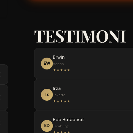
TESTIMONI
Erwin
EW
Bebas
★★★★★
“
Irza
Awalnya ragu karena banyak situs
IZ
Jakarta
hantu, tapi di LANDAKTOTO beda bang
★★★★★
Kemarin JP HK 3D langsung di-withdra
prosesnya nggak sampai 5 menit
“
Edo Hutabarat
langsung masuk rekening. Mantap, sa
Gokil sih rumus paito dan bocoran
ED
Tembung
tepercaya!
angka jitu di LANDAKTOTO. Iseng-isen
★★★★★