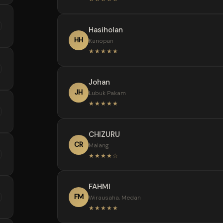
ikutin prediksi SGP kemarin sore, eh m
n
tembus 4D! Berkat situs ini modal rec
“
Hasiholan
bisa jadi jutawan.
Paling suka main di sini karena link
HH
Kanopan
resminya super cepat dan responsif
★★★★★
banget di HP. Nggak perlu ribet pakai
VPN, akses selalu lancar jaya buat pa
“
Johan
angka di menit-menit terakhir.
Sebagai pemula yang baru belajar
JH
Lubuk Pakam
pasang toto online, CS LANDAKTOTO
★★★★★
ngebantu banget. Live chat-nya rama
dan siaga 24 jam. Proses daftarnya ju
“
CHIZURU
gampang, nggak ribet sama sekali.
Akhirnya ngerasain yang namanya 
CR
Malang
Paus lewat link resmi LANDAKTOTO!
★★★★☆
Terima kasih tim prediksinya yang sela
akurat. Situs ini beneran gampang JP,
“
FAHMI
bukan kaleng-kaleng.
Paling praktis karena depositnya bi
FM
Wirausaha, Medan
pakai Dana dan OVO tanpa potongan
★★★★★
Minimal depositnya juga murah bange