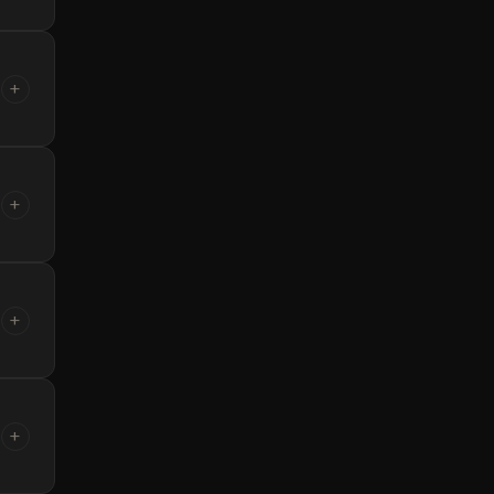
alah
eh
+
sang
+
h
ga
JP
+
lu
sa
+
.
t,