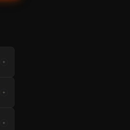
+
+
et.
w,
ngat
+
g