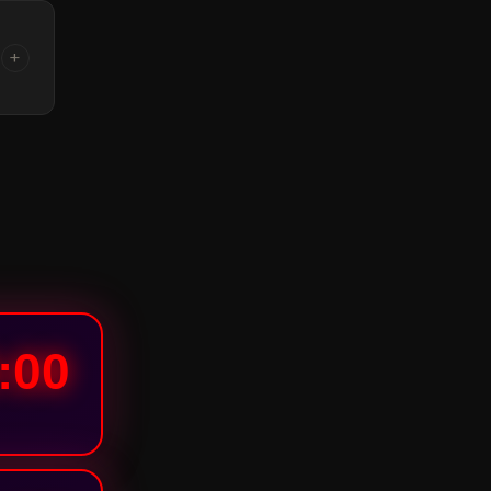
ult.
+
uga
ine,
an
:59