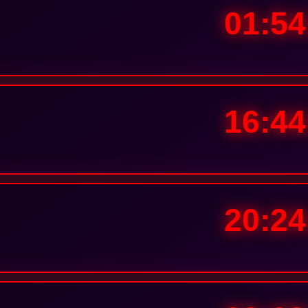
01:53
16:43
20:23