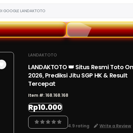
LANDAKTOTO
LANDAKTOTO 👑 Situs Resmi Toto On
2026, Prediksi Jitu SGP HK & Result
Tercepat
Item #:
168.168.168
Rp10.000
4.9 rating
Write a Review