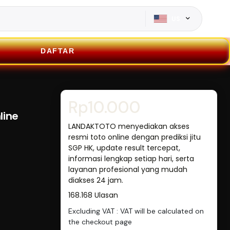
US
DAFTAR
Rp10.000
line
LANDAKTOTO menyediakan akses
resmi toto online dengan prediksi jitu
SGP HK, update result tercepat,
informasi lengkap setiap hari, serta
layanan profesional yang mudah
diakses 24 jam.
168.168 Ulasan
Excluding VAT : VAT will be calculated on
the checkout page