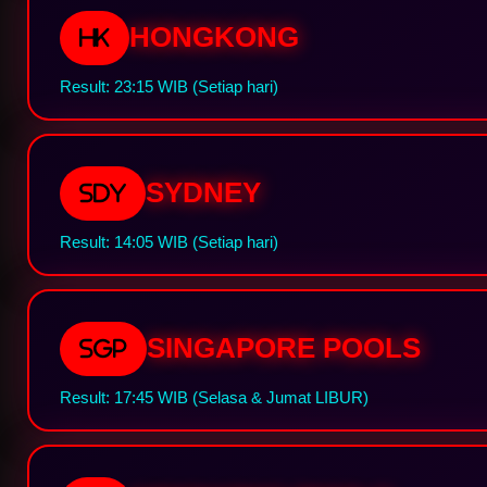
HONGKONG
HK
Result: 23:15 WIB (Setiap hari)
SYDNEY
SDY
Result: 14:05 WIB (Setiap hari)
SINGAPORE POOLS
SGP
Result: 17:45 WIB (Selasa & Jumat LIBUR)